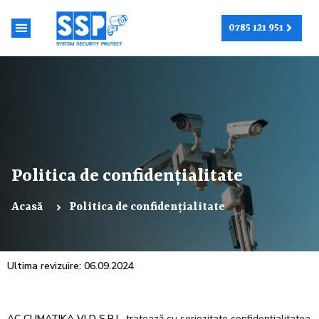
0785 121 951
Despre noi
Politica de confidențialitate
Acasă
Politica de confidențialitate
Ultima revizuire: 06.09.2024
AC CLIMATIKA VLD S.R.L.
tratează cu seriozitate confidențialitatea