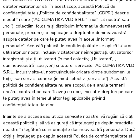
datelor vizitatorilor săi. În acest scop, această Politică de
confidențialitate („Politica de confidențialitate”, „GDPR”) descrie
modul în care (“
AC CLIMATIKA VLD S.R.L.
”, „noi”, „al nostru” sau
„noi”), colectăm, folosim și distribuim informațiile dumneavoastră
personale, precum și o explicație a drepturilor dumneavoastră
asupra datelor pe care le puteți avea în acele „Informații
personale”. Această politică de confidențialitate se aplică tuturor
utilizatorilor noștri, inclusiv vizitatorilor neînregistrați, utilizatorilor
înregistrați și alți utilizatori (în mod colectiv, „Utilizatori”, „
dumneavoastră” sau „voi”) și tuturor serviciilor
AC CLIMATIKA VLD
S.R.L.
, inclusiv site-ul nostru(inclusiv oricare dintre subdomeniile
lui) și sau servicii conexe (în mod colectiv, „serviciile”). Această
politică de confidențialitate nu are scopul de a anula termenii
oricărui contract pe care îl aveți cu noi și nici alte drepturi pe care
le puteți avea în temeiul altor legi aplicabile privind
confidențialitatea datelor.
Înainte de a accesa sau utiliza serviciile noastre, vă rugăm să citiți
această politică și să vă asigurați că înțelegeți pe deplin practicile
noastre în legătură cu informațiile dumneavoastră personale. Dacă
citiți și înțelegeți pe deplin această Politică de confidențialitate și