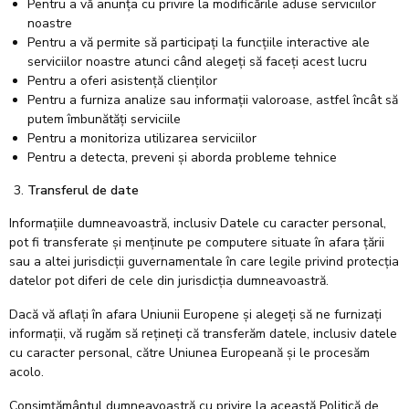
Pentru a vă anunța cu privire la modificările aduse serviciilor
noastre
Pentru a vă permite să participați la funcțiile interactive ale
serviciilor noastre atunci când alegeți să faceți acest lucru
Pentru a oferi asistență clienților
Pentru a furniza analize sau informații valoroase, astfel încât să
putem îmbunătăți serviciile
Pentru a monitoriza utilizarea serviciilor
Pentru a detecta, preveni și aborda probleme tehnice
Transfer
ul
de date
Informațiile dumneavoastră, inclusiv Datele cu caracter personal,
pot fi transferate și menținute pe computere situate în afara țării
sau a altei jurisdicții guvernamentale în care legile privind protecția
datelor pot diferi de cele din jurisdicția dumneavoastră.
Dacă vă aflați în afara Uniunii Europene și alegeți să ne furnizați
informații, vă rugăm să rețineți că transferăm datele, inclusiv datele
cu caracter personal, către Uniunea Europeană și le procesăm
acolo.
Consimțământul dumneavoastră cu privire la această Politică de