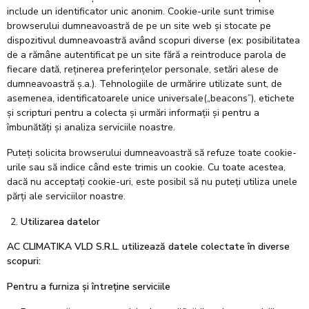
include un identificator unic anonim. Cookie-urile sunt trimise
browserului dumneavoastră de pe un site web și stocate pe
dispozitivul dumneavoastră având scopuri diverse (ex: posibilitatea
de a rămâne autentificat pe un site fără a reintroduce parola de
fiecare dată, reținerea preferințelor personale, setări alese de
dumneavoastră ș.a.). Tehnologiile de urmărire utilizate sunt, de
asemenea, identificatoarele unice universale(„beacons”), etichete
și scripturi pentru a colecta și urmări informații și pentru a
îmbunătăți și analiza serviciile noastre.
Puteți solicita browserului dumneavoastră să refuze toate cookie-
urile sau să indice când este trimis un cookie. Cu toate acestea,
dacă nu acceptați cookie-uri, este posibil să nu puteți utiliza unele
părți ale serviciilor noastre.
Utilizarea datelor
AC CLIMATIKA VLD S.R.L.
utilizează datele colectate în diverse
scopuri:
Pentru a furniza și întreține serviciile